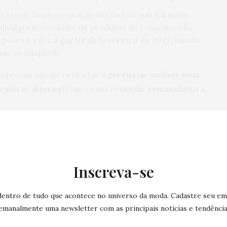
o Ato de Implementação estabelece
um formato
divulguem o volume de produtos de consumo não
 passa a valer
a partir de fevereiro de 2027
, dando
sas se adaptem.
empresas são incentivadas a
gerenciar melhor seus
xplorar alternativas
, como
revenda, remanufatura,
s, acessórios e calçados não vendidos
, bem como
s grandes empresas a partir de 19 de julho de 2026
.
ão cumprir as regras em 2030
. As regras de
Inscreva-se
s no ESPR
já se aplicam às grandes empresas
e
esas de médio porte em 2030.
dentro de tudo que acontece no universo da moda. Cadastre seu ema
emanalmente uma newsletter com as principais notícias e tendência