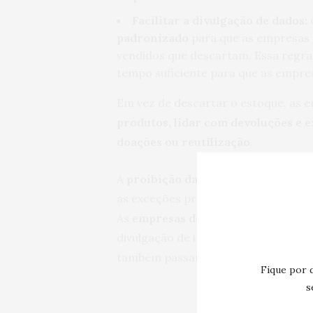
Facilitar a divulgação de dados:
padronizado
para que as empresas 
vendidos que descartam. Essa regra
tempo suficiente para que as empre
Em vez de descartar o estoque, as 
produtos, lidar com devoluções e e
doações ou reutilização
.
A
proibição da destruição de roupa
as exceções previstas,
se aplicará à
As
empresas de médio porte dever
divulgação de informações prevista
também passarão a valer para empr
Fique por 
s