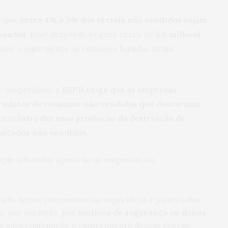
e que
entre 4% e 9% dos têxteis não vendidos sejam
usados
. Esse desperdício gera cerca de
5,6 milhões
uase o equivalente às emissões líquidas totais
e desperdício, o
ESPR exige que as empresas
rodutos de consumo não vendidos que descartam
mbém
introduz uma proibição da destruição de
calçados não vendidos
.
ação
adotados apoiarão as empresas no
ado define circunstâncias específicas e justificadas
da, por exemplo, por
motivos de segurança ou danos
is supervisionarão o cumprimento dessas regras.