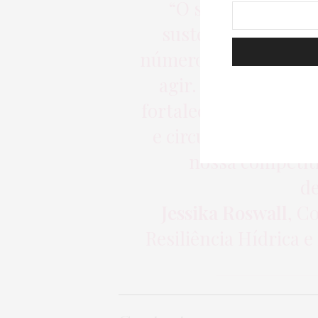
“O setor têxtil es
sustentabilidade, 
números sobre despe
agir. Com essas nov
fortalecido para avan
e circulares, ao m
nossa competit
d
Jessika Roswall
, C
Resiliência Hídrica 