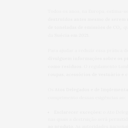
Todos os anos, na Europa, estima-s
destruídos antes mesmo de serem 
de toneladas de emissões de CO₂
, q
da
Suécia em 2021
.
Para ajudar a reduzir essa prática d
divulguem informações sobre os p
como resíduos
. O regulamento ta
roupas, acessórios de vestuário e 
Os
Atos Delegados e de Implement
cumprimento dessas exigências ao:
Esclarecer exceções:
o Ato Deleg
nas quais a destruição será permiti
ao produto
. As autoridades naciona