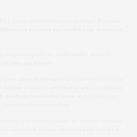
idos é uma
prática extremamente desperdiçadora
.
milhões em produtos não vendidos são destruídos
ribui para o problema: na
Alemanha
, quase
20
escartados anualmente
.
e parte desse problema
, sendo um foco importante
 e diminuir o impacto ambiental do setor, a Comissão
de produção mais sustentáveis
, ao mesmo tempo
 a se manterem competitivas.
e tornará os produtos vendidos no mercado da União
is e recicláveis
, além de aumentar a
eficiência e a