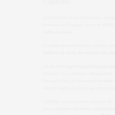
Contexto
A destruição de produtos não vend
Somente na
França
, cerca de
€630 
todos os anos
.
O
comércio eletrônico
também cont
milhões de itens devolvidos são d
Os
têxteis representam uma grand
de ação. Para reduzir o desperdício
Europeia está promovendo
formas 
em que ajuda as empresas europeias
O
ESPR
é central nesse esforço. El
Europeia
mais duráveis, reutilizáve