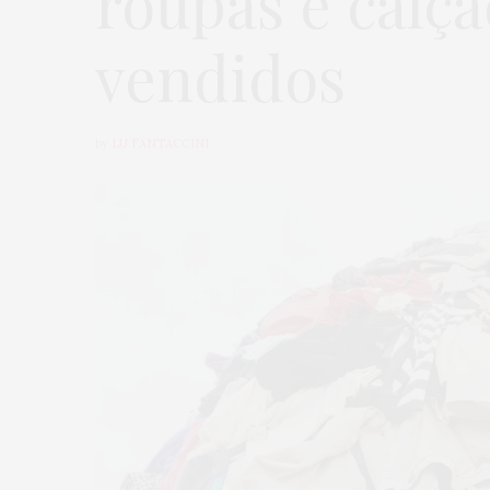
roupas e calç
vendidos
by
LU FANTACCINI