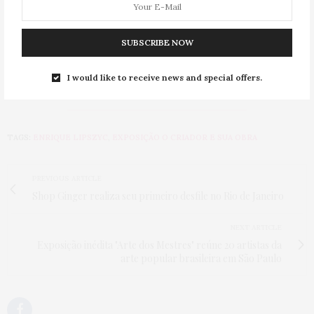
Entrada gratuita
SUBSCRIBE NOW
Home
I would like to receive news and special offers.
TAGS:
ENRIQUE LIPSZYC
,
EXPOSIÇÃO O CRIADOR E SUA OBRA
PREVIOUS ARTICLE
Shop Ginger realiza seu primeiro desfile no Rio de Janeiro
NEXT ARTICLE
Exposição inédita "Arte dos Mestres" reúne 20 artistas da
arte popular brasileira em São Paulo