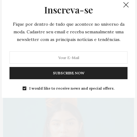
alfaiataria desconstruída. A marca possui uma
Inscreva-se
tecnologia desenvolvida com corante têxtil à base de
casca de mandioca dos Sistemas Agrícolas
Fique por dentro de tudo que acontece no universo da
Tradicionais da Amazônia, na qual a parte dessa raiz
moda. Cadastre seu email e receba semanalmente uma
considerada resíduo, é reintroduzida no ecossistema
newsletter com as principais notícias e tendências.
da moda.
Tamã
SUBSCRIBE NOW
I would like to receive news and special offers.