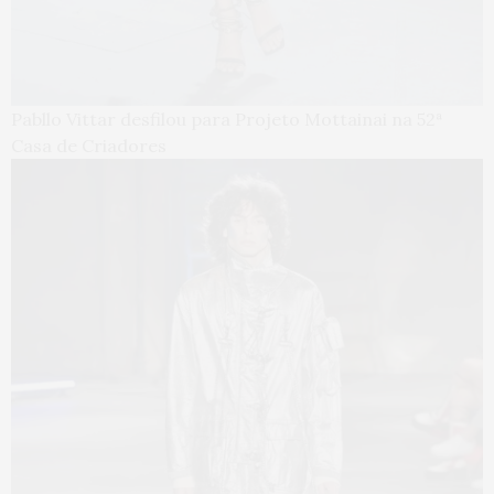
Pabllo Vittar desfilou para Projeto Mottainai na 52ª
Casa de Criadores