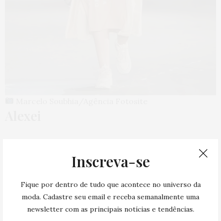
Marcelo Soubhia/Agência Fotosite
Alexei
Com a complexidade da libido como ponto de partida, a
Inscreva-se
Alexei apresentou uma coleção que aborda a paixão e a
força transformadora do desejo. “A interconexão dos
Fique por dentro de tudo que acontece no universo da
temas e do tempo — Eros, fetiche, feitiço, origem,
moda. Cadastre seu email e receba semanalmente uma
tradição, arcaico e vernáculo — cria uma narrativa da
newsletter com as principais notícias e tendências.
sexualidade humana e do sopro da vida”, definiu