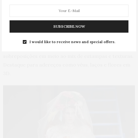
a
label
em comunicado.
Entre as inspirações citadas pelo designer Leonardo
SUBSCRIBE NOW
Alexei, estão Portinari, Luiz Fernando Carvalho, Sofia
Coppola, Kurt Cobain, Courtney Love. O resultado são
I would like to receive news and special offers.
peças e composições nada óbvias, com direito a
sobreposições em meio ao mix de estampas e texturas.
Destaque para adereços como véus, laços e flores em
3D.