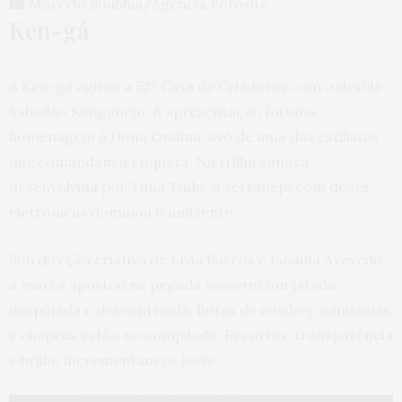
Marcelo Soubhia/Agência Fotosite
Ken-gá
A Ken-gá agitou a 52ª Casa de Criadores com o desfile
Sabadão Kenganejo. A apresentação foi uma
homenagem à Dona Ondina, avó de uma das estilistas
que comandam a etiqueta. Na trilha sonora,
desenvolvida por Tuna Tudo, o sertanejo com doses
eletrônicas dominou o ambiente.
Sob direção criativa de Lívia Barros e Janaina Azevedo,
a marca apostou na pegada
western
com pitada
despojada e descontraída. Botas de cowboy, minissaias
e chapéus estão no compilado. Recortes, transparência
e brilho incrementam os
looks
.