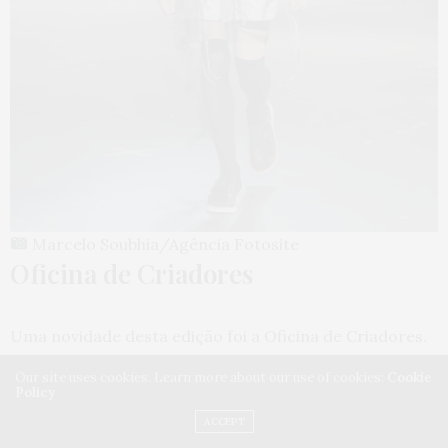
Marcelo Soubhia/Agência Fotosite
Oficina de Criadores
Uma novidade desta edição foi a Oficina de Criadores.
Em parceria com o ateliê de criação ATM LAB e o
Our site uses cookies. Learn more about our use of cookies:
Cookie
Centro Cultural São Paulo, e com o apoio da Secretaria
Policy
Municipal de Cultura de São Paulo (SMC), a iniciativa
ACCEPT
ofereceu qualificação profissional gratuita em moda