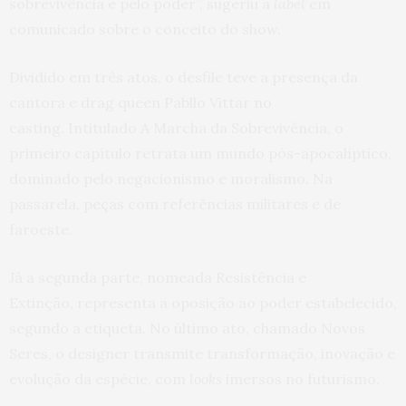
sobrevivência e pelo poder”, sugeriu a
label
em
comunicado sobre o conceito do show.
Dividido em três atos, o desfile teve a presença da
cantora e drag queen Pabllo Vittar no
casting. Intitulado A Marcha da Sobrevivência, o
primeiro capítulo retrata um mundo pós-apocalíptico,
dominado pelo negacionismo e moralismo. Na
passarela, peças com referências militares e de
faroeste.
Já a segunda parte, nomeada Resistência e
Extinção, representa a oposição ao poder estabelecido,
segundo a etiqueta. No último ato, chamado Novos
Seres, o designer transmite transformação, inovação e
evolução da espécie, com
looks
imersos no futurismo.