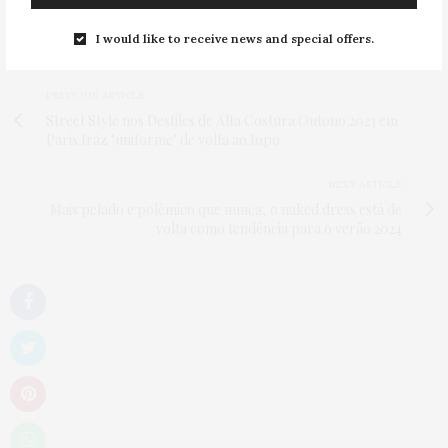
TAGS:
A REVOLUÇÃO DOS JEANS SUSTENTÁVEIS: COMO A INDÚSTRIA DA
MODA ABRAÇOU A ECONOMIA CIRCULAR
,
BRECHÓ
,
CULTURA
,
FAST
FASHION
,
MODA
I would like to receive news and special offers.
PREVIOUS ARTICLE
Street Style nos Desfiles de Alta Costura Outono 2023 em
Paris traz "uniforme" de volta ao topo
NEXT ARTICLE
Mais pelado e polêmico que nunca, o naked dress está de
volta como tendência para o verão 2024