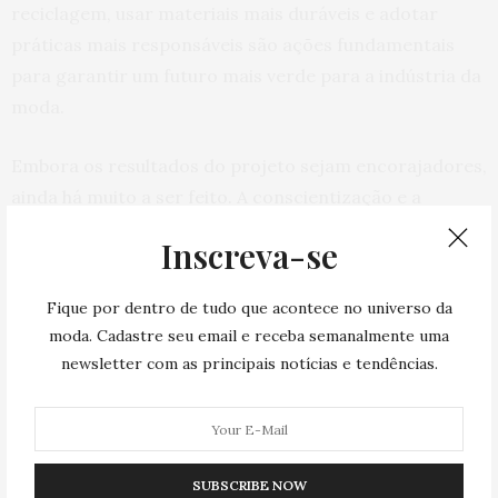
reciclagem, usar materiais mais duráveis e adotar
práticas mais responsáveis são ações fundamentais
para garantir um futuro mais verde para a indústria da
moda.
Embora os resultados do projeto sejam encorajadores,
ainda há muito a ser feito. A conscientização e a
adoção de práticas sustentáveis devem continuar
Inscreva-se
crescendo, e é papel das marcas e dos consumidores
trabalharem juntos para construir um setor da moda
Fique por dentro de tudo que acontece no universo da
verdadeiramente circular e ambientalmente
moda. Cadastre seu email e receba semanalmente uma
consciente. A revolução dos jeans sustentáveis está em
newsletter com as principais notícias e tendências.
pleno andamento, e espera-se que esse movimento se
estenda para todas as áreas da indústria da moda,
tornando-a mais resiliente e amiga do meio ambiente.
SUBSCRIBE NOW