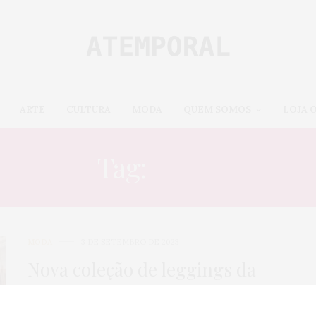
ARTE
CULTURA
MODA
QUEM SOMOS
LOJA 
Tag:
MEIA
MODA
3 DE SETEMBRO DE 2023
Nova coleção de leggings da
Calzedonia resgata a estética