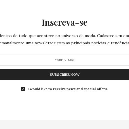
dos anos 1970
Nesta temporada, a Calzedonia, marca italiana
Inscreva-se
referência em legwear, é palco de lançamentos super
especiais…
dentro de tudo que acontece no universo da moda. Cadastre seu ema
0 SHARES
emanalmente uma newsletter com as principais notícias e tendência
SUBSCRIBE NOW
I would like to receive news and special offers.