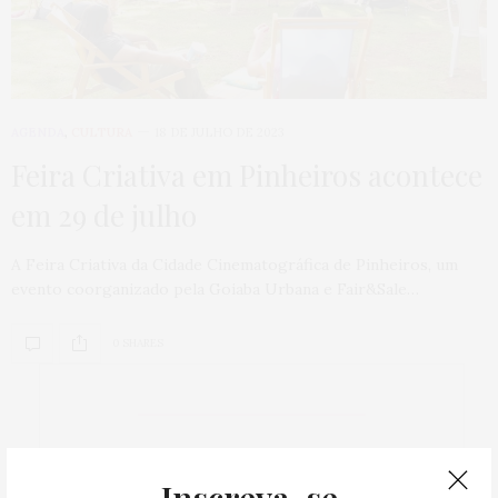
AGENDA
,
CULTURA
18 DE JULHO DE 2023
Feira Criativa em Pinheiros acontece
em 29 de julho
A Feira Criativa da Cidade Cinematográfica de Pinheiros, um
evento coorganizado pela Goiaba Urbana e Fair&Sale…
0 SHARES
@atemporal.com.br