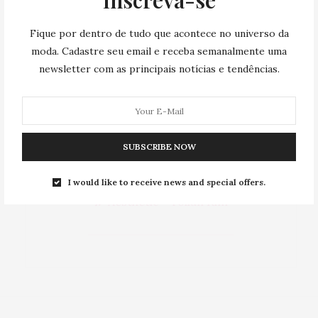
Inscreva-se
#ComprasOnline
#DicasParacompras
Fique por dentro de tudo que acontece no universo da
#tendencia
#farm
moda. Cadastre seu email e receba semanalmente uma
newsletter com as principais notícias e tendências.
#ModaeBeleza
#MinhaLojaOnline
#LojaTikTok
SUBSCRIBE NOW
#empreender
#atemporal
#farmetes
I would like to receive news and special offers.
♬ Aesthetic - Tollan Kim