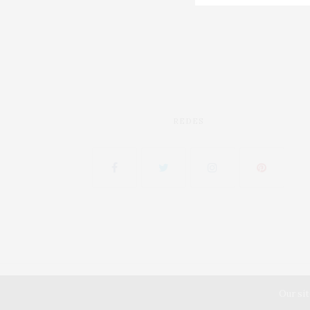
REDES
Our sit