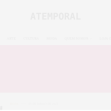
ARTE
CULTURA
MODA
QUEM SOMOS
LOJA 
ILLIE EILISH REBATE CR
LOOKS FEMININOS: “DE
MULHERES EXISTIREM”
MODA
23 DE JUNHO DE 2023