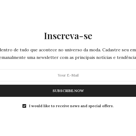
Billie Eilish rebate críticas
sobre looks femininos: “Deixem
as mulheres existirem”
Inscreva-se
Agora, quando me sinto confortável o suficiente para
usar qualquer coisa remotamente feminina ou
dentro de tudo que acontece no universo da moda. Cadastre seu ema
adequada,…
emanalmente uma newsletter com as principais notícias e tendência
0 SHARES
SUBSCRIBE NOW
I would like to receive news and special offers.