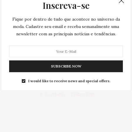
@atemporal.com.br
Inscreva-se
#ComprasOnline
#DicasParacompras
Fique por dentro de tudo que acontece no universo da
moda. Cadastre seu email e receba semanalmente uma
#tendencia
#farm
newsletter com as principais notícias e tendências.
#ModaeBeleza
#MinhaLojaOnline
#LojaTikTok
SUBSCRIBE NOW
#empreender
I would like to receive news and special offers.
#atemporal
#farmetes
♬ Aesthetic - Tollan Kim