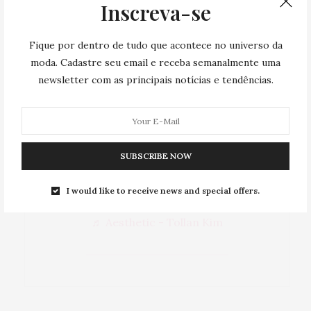
@atemporal.com.br
Inscreva-se
#ComprasOnline
#DicasParacompras
Fique por dentro de tudo que acontece no universo da
moda. Cadastre seu email e receba semanalmente uma
#tendencia
#farm
newsletter com as principais notícias e tendências.
#ModaeBeleza
#MinhaLojaOnline
#LojaTikTok
SUBSCRIBE NOW
#empreender
I would like to receive news and special offers.
#atemporal
#farmetes
♬ Aesthetic - Tollan Kim